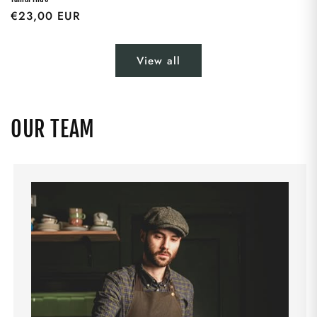
Regular
€23,00 EUR
price
View all
OUR TEAM