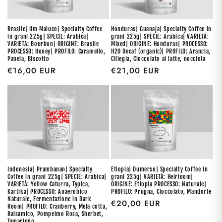
Honduras| Guanaja| Specialty Coffee in
Brasile| Um Maluco| Specialty Coffee
grani 225g| SPECIE: Arabica| VARIETÀ:
in grani 225g| SPECIE: Arabica|
Mixed| ORIGINE: Honduras| PROCESSO:
VARIETA: Bourbon| ORIGINE: Brasile
H2O Decaf (organic)| PROFILO: Arancia,
PROCESSO: Honey| PROFILO: Caramello,
Ciliegia, Cioccolato al latte, nocciola
Panela, Biscotto
Regular
€21,00 EUR
Regular
€16,00 EUR
price
price
Etiopia| Dumerso| Specialty Coffee in
Indonesia| Prambanan| Specialty
grani 225g| VARIETÀ: Heirloom|
Coffee in grani 225g| SPECIE: Arabica|
ORIGINE: Etiopia PROCESSO: Naturale|
VARIETÀ: Yellow Caturra, Typica,
PROFILO: Prugna, Cioccolato, Mandorle
Kartika| PROCESSO: Anaerobico
Naturale, Fermentazione in Dark
Regular
€20,00 EUR
Room| PROFILO: Cranberry, Mela cotta,
price
Balsamico, Pompelmo Rosa, Sherbet,
Tamarindo